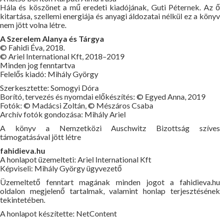
Hála és köszönet a mű eredeti kiadójának, Guti Péternek. Az ő
kitartása, szellemi energiája és anyagi áldozatai nélkül ez a könyv
nem jött volna létre.
A Szerelem Alanya és Tárgya
© Fahidi Éva, 2018.
© Ariel International Kft, 2018–2019
Minden jog fenntartva
Felelős kiadó: Mihály György
Szerkesztette: Somogyi Dóra
Borító, tervezés és nyomdai előkészítés: © Egyed Anna, 2019
Fotók: © Madácsi Zoltán, © Mészáros Csaba
Archív fotók gondozása: Mihály Ariel
A könyv a Nemzetközi Auschwitz Bizottság szíves
támogatásával jött létre
fahidieva.hu
A honlapot üzemelteti: Ariel International Kft
Képviseli: Mihály György ügyvezető
Üzemeltető fenntart magának minden jogot a fahidieva.hu
oldalon megjelenő tartalmak, valamint honlap terjesztésének
tekintetében.
A honlapot készítette: NetContent