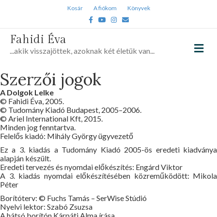
Kosár
A fiókom
Könyvek
Facebook
Youtube
Instagram
Email
Fahidi Éva
Me
...akik visszajöttek, azoknak két életük van...
Szerzői jogok
A Dolgok Lelke
© Fahidi Éva, 2005.
© Tudomány Kiadó Budapest, 2005–2006.
© Ariel International Kft, 2015.
Minden jog fenntartva.
Felelős kiadó: Mihály György ügyvezető
Ez a 3. kiadás a Tudomány Kiadó 2005-ös eredeti kiadványa
alapján készült.
Eredeti tervezés és nyomdai előkészítés: Engárd Viktor
A 3. kiadás nyomdai előkészítésében közreműködött: Mikola
Péter
Borítóterv: © Fuchs Tamás – SerWise Stúdió
Nyelvi lektor: Szabó Zsuzsa
A hátsó borítón Kárpáti Alma írása